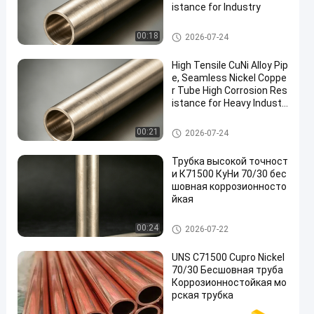
istance for Industry
Медная труба никеля
00:18
2026-07-24
High Tensile CuNi Alloy Pip
e, Seamless Nickel Coppe
r Tube High Corrosion Res
istance for Heavy Industr
y
Медная труба никеля
00:21
2026-07-24
Трубка высокой точност
и К71500 КуНи 70/30 бес
шовная коррозионносто
йкая
Медная труба никеля
00:24
2026-07-22
UNS C71500 Cupro Nickel
70/30 Бесшовная труба
Коррозионностойкая мо
рская трубка