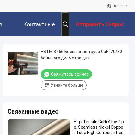
Russian
я
Контактные
Отправить Запрос
Данные
ASTM B466 Бесшовная труба CuNi 70/30
большого диаметра для
нефтехимической промышленности
Свяжитесь сейчас
Узнайте больше
Связанные видео
High Tensile CuNi Alloy Pip
e, Seamless Nickel Coppe
r Tube High Corrosion Res