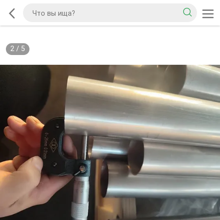
2
/
5