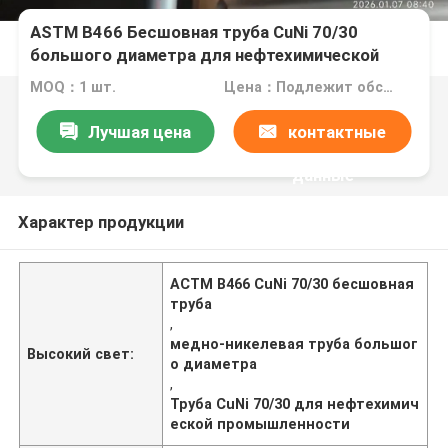
ASTM B466 Бесшовная труба CuNi 70/30
большого диаметра для нефтехимической
промышленности
MOQ：1 шт.
Цена：Подлежит обсуждению
Лучшая цена
контактные
данные
Характер продукции
АСТМ B466 CuNi 70/30 бесшовная
труба
,
медно-никелевая труба большог
Высокий свет:
о диаметра
,
Труба CuNi 70/30 для нефтехимич
еской промышленности