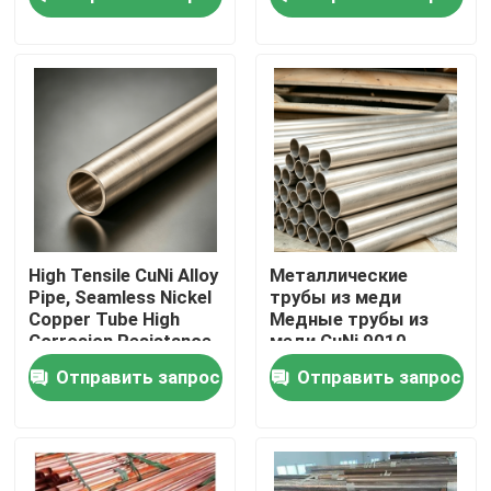
Тур по фабрике
Контроль качества
Свяжитесь с нами
Сделать запрос
High Tensile CuNi Alloy
Металлические
Pipe, Seamless Nickel
трубы из меди
Copper Tube High
Медные трубы из
Медные штуцеры никеля
Corrosion Resistance
меди CuNi 9010
for Heavy Industry
C71500 / CuNi 70/30
Отправить запрос
Отправить запрос
Медь Никель
Бесшовная труба
Медно-никелевый локоть
Медная труба никеля