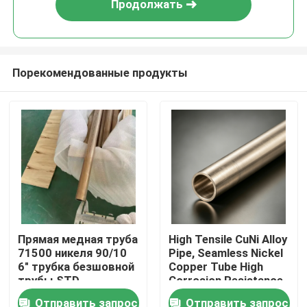
Продолжать
Порекомендованные продукты
Дом
Прямая медная труба
High Tensile CuNi Alloy
71500 никеля 90/10
Pipe, Seamless Nickel
Товары
6" трубка безшовной
Copper Tube High
трубы STD
Corrosion Resistance
for Industry
Отправить запрос
Отправить запрос
О нас