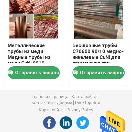
Медно-никелевая трубка
Медная Адвокатура никеля
Металлические
Бесшовные трубы
трубы из меди
C70600 90/10 медно-
Медная плита никеля
Медные трубы из
никелевые CuNi для
меди CuNi 9010
применения при
C71500 / CuNi 70/30
высоких
Тройник медного никеля равный
Отправить запрос
Отправить запрос
Медь Никель
температурах и
Бесшовная труба
высоком давлении -
SCH80, длины 6M
Уменьшение штуцера тройника
Главная страница
Карта сайта
контактные данные
Desktop Site
Перекрестный штуцер трубы
Карта сайта
Privacy Policy
Штуцер редуктора