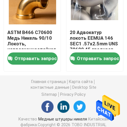
Медно-никелевая трубка
ASTM B466 C70600
20 Адвокатур
Медная Адвокатура никеля
Медь Никель 90/10
локоть EEMUA 146
Локоть,
SEC1 .57x2.5mm UNS
коррозионностойкая
70600 45 градусов
Медная плита никеля
труба для морских
Отправить запрос
Отправить запрос
труб
Тройник медного никеля равный
Главная страница
Карта сайта
Уменьшение штуцера тройника
контактные данные
Desktop Site
Sitemap
Privacy Policy
Перекрестный штуцер трубы
Качество
Медные штуцеры никеля
Китайская
Штуцер редуктора
фабрика.Copyright © 2026 TOBO INDUSTRIAL