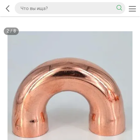
2
/
8