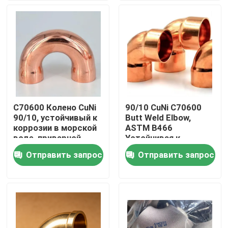
Тур по фабрике
Контроль качества
Свяжитесь с нами
C70600 Колено CuNi
90/10 CuNi C70600
90/10, устойчивый к
Butt Weld Elbow,
Сделать запрос
коррозии в морской
ASTM B466
воде, приварной
Устойчивая к
встык, морской
морской воде
Отправить запрос
Отправить запрос
Медные штуцеры никеля
фитинг
купроникелевая
фитинга
Медно-никелевый локоть
Медная труба никеля