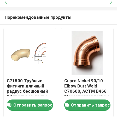
Порекомендованные продукты
C71500 Трубные
Cupro Nickel 90/10
Дом
фитинги длинный
Elbow Butt Weld
радиус бесшовный
C70600, АСТМ B466
90 градусов локти
Морестойкая труба с
Товары
медь никель
коррозионной
Отправить запрос
Отправить запрос
стойкостью
О нас