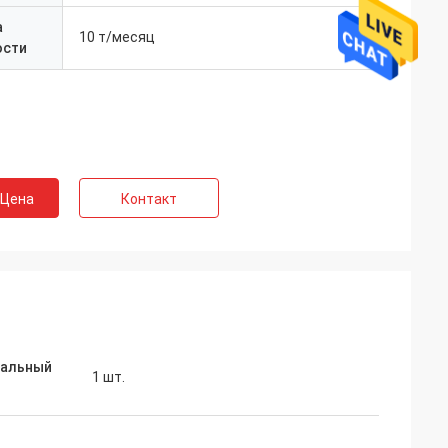
а
10 т/месяц
ости
 Цена
Контакт
альный
1 шт.