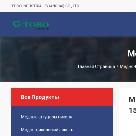
TOBO INDUSTRIAL (SHANGHAI) CO., LTD
М
Главная Страница
/
Медно-
Все Продукты
М
1
Медные штуцеры никеля
Медно-никелевый локоть