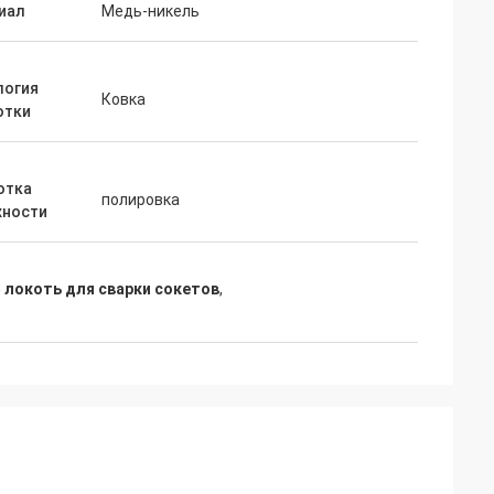
иал
Медь-никель
логия
Ковка
отки
отка
полировка
хности
 локоть для сварки сокетов
,