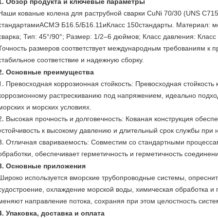
1. Обзор продукта и ключевые параметры
Наши кованые колена для раструбной сварки CuNi 70/30 (UNS C7150
стандартами
АСМЭ Б16.5/Б16.11
и
Класс 150
стандарты. Материал: м
сварка; Тип: 45°/90°; Размер: 1/2–6 дюймов; Класс давления: Класс 
Точность размеров соответствует международным требованиям к
стабильное соответствие и надежную сборку.
2. Основные преимущества
Превосходная коррозионная стойкость
: Превосходная стойкость 
коррозионному растрескиванию под напряжением, идеально подход
морских и морских условиях.
Высокая прочность и долговечность
: Кованая конструкция обесп
устойчивость к высокому давлению и длительный срок службы при н
Отличная свариваемость
: Совместим со стандартными процесса
обработки, обеспечивает герметичность и герметичность соединени
3. Основные приложения
Широко используется в
морские трубопроводные системы, опреснит
судостроение, охлаждение морской воды, химическая обработка и 
меняют направление потока, сохраняя при этом целостность систем
4. Упаковка, доставка и оплата