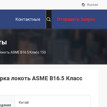
Russian
Контактные
Отправить Запрос
Данные
ты
Медь Никель 70/30 Кованая Розетка Сварка Локоть ASME B16.5 Класс 150
арка локоть ASME B16.5 Класс
Китай
ждения