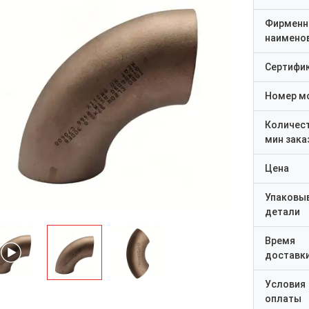
Фирменн
наимено
Сертифи
Номер м
Количес
мин зака
Цена
Упаковы
детали
Время
доставк
Условия
оплаты