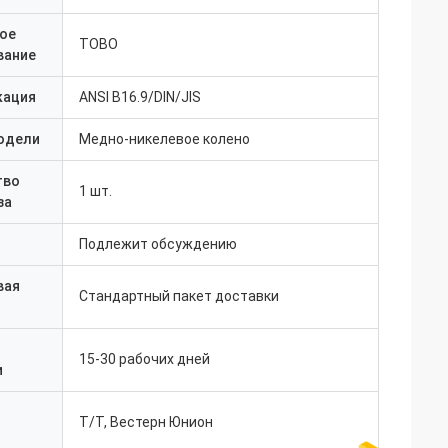
ое
TOBO
вание
кация
ANSI B16.9/DIN/JIS
одели
Медно-никелевое колено
тво
1 шт.
за
Подлежит обсуждению
вая
Стандартный пакет доставки
15-30 рабочих дней
и
Т/Т, Вестерн Юнион