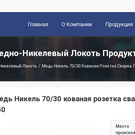
Главная
О Компании
Продукция
Страница
едно-Никелевый Локоть Продук
Никелевый Локоть
/
едь Никель 70/30 кованая розетка св
50
Место
происхо