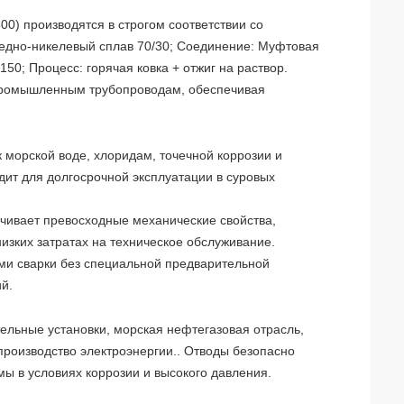
0) производятся в строгом соответствии со
едно-никелевый сплав 70/30; Соединение: Муфтовая
150; Процесс: горячая ковка + отжиг на раствор.
 промышленным трубопроводам, обеспечивая
к морской воде, хлоридам, точечной коррозии и
ит для долгосрочной эксплуатации в суровых
ечивает превосходные механические свойства,
изких затратах на техническое обслуживание.
ми сварки без специальной предварительной
й.
ельные установки, морская нефтегазовая отрасль,
производство электроэнергии.
. Отводы безопасно
ы в условиях коррозии и высокого давления.