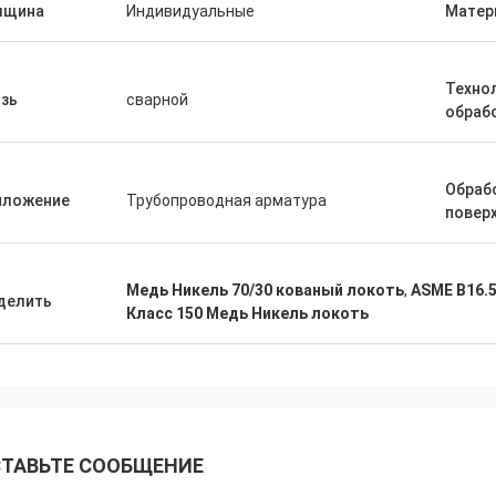
лщина
Индивидуальные
Матер
Техно
зь
сварной
обраб
Обраб
иложение
Трубопроводная арматура
повер
Медь Никель 70/30 кованый локоть
,
ASME B16.5
делить
Класс 150 Медь Никель локоть
ТАВЬТЕ СООБЩЕНИЕ