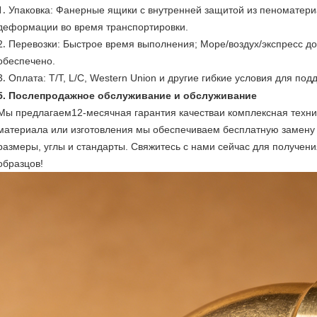
Упаковка
: Фанерные ящики с внутренней защитой из пеноматер
деформации во время транспортировки.
Перевозки
: Быстрое время выполнения; Море/воздух/экспресс д
обеспечено.
Оплата
: T/T, L/C, Western Union и другие гибкие условия для по
5. Послепродажное обслуживание и обслуживание
Мы предлагаем
12-месячная гарантия качества
и комплексная техн
материала или изготовления мы обеспечиваем бесплатную замену 
размеры, углы и стандарты. Свяжитесь с нами сейчас для получени
образцов!