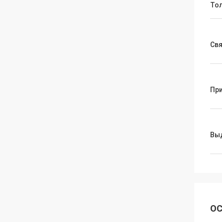
То
Свя
Пр
Вы
ОС