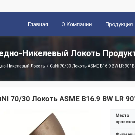
Главная
О Компании
Продукция
Страница
едно-Никелевый Локоть Продук
но-Никелевый Локоть
/
CuNi 70/30 Локоть ASME B16.9 BW LR 90°
uNi 70/30 Локоть ASME B16.9 BW LR 9
Место
происхо
Фирменн