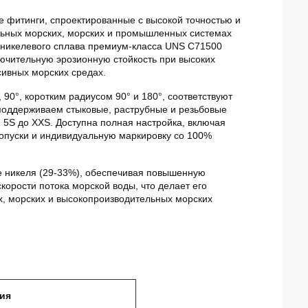
е фитинги, спроектированные с высокой точностью и
льных морских, морских и промышленных системах
о-никелевого сплава премиум-класса UNS C71500
лючительную эрозионную стойкость при высоких
сивных морских средах.
90°, коротким радиусом 90° и 180°, соответствуют
поддерживаем стыковые, раструбные и резьбовые
 5S до XXS. Доступна полная настройка, включая
допуски и индивидуальную маркировку со 100%
ие никеля (29-33%), обеспечивая повышенную
корости потока морской воды, что делает его
, морских и высокопроизводительных морских
ция