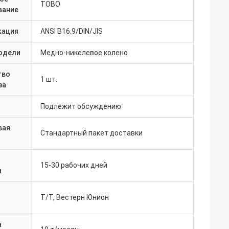
TOBO
вание
кация
ANSI B16.9/DIN/JIS
одели
Медно-никелевое колено
тво
1 шт.
за
Подлежит обсуждению
вая
Стандартный пакет доставки
15-30 рабочих дней
и
Т/Т, Вестерн Юнион
а