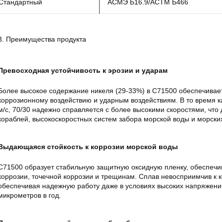
Стандартный
АСМЭ Б16.9/АСТМ Б466
3. Преимущества продукта
Превосходная устойчивость к эрозии и ударам
Более высокое содержание никеля (29-33%) в C71500 обеспечивает
коррозионному воздействию и ударным воздействиям. В то время ка
м/с, 70/30 надежно справляется с более высокими скоростями, чт
кораблей, высокоскоростных систем забора морской воды и морски
Выдающаяся стойкость к коррозии морской воды
C71500 образует стабильную защитную оксидную пленку, обеспеч
коррозии, точечной коррозии и трещинам. Сплав невосприимчив к
обеспечивая надежную работу даже в условиях высоких напряжений
микрометров в год.