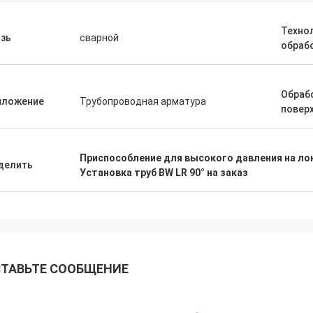
Техно
зь
сварной
обраб
Обраб
иложение
Трубопроводная арматура
повер
Приспособление для высокого давления на лок
делить
Установка труб BW LR 90° на заказ
ТАВЬТЕ СООБЩЕНИЕ