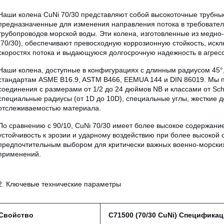
Наши колена CuNi 70/30 представляют собой высокоточные трубны
предназначенные для изменения направления потока в требовате
трубопроводов морской воды. Эти колена, изготовленные из медн
(70/30), обеспечивают превосходную коррозионную стойкость, иск
скоростях потока и выдающуюся долгосрочную надежность в агрес
Наши колена, доступные в конфигурациях с длинным радиусом 45°, 
стандартам ASME B16.9, ASTM B466, EEMUA 144 и DIN 86019. Мы 
соединения с размерами от 1/2 до 24 дюймов NB и классами от Sch
специальные радиусы (от 1D до 10D), специальные углы, жесткие 
отслеживаемостью материала.
По сравнению с 90/10, CuNi 70/30 имеет более высокое содержан
устойчивость к эрозии и ударному воздействию при более высокой с
предпочтительным выбором для критически важных военно-морских
применений.
2. Ключевые технические параметры
Свойство
C71500 (70/30 CuNi) Специфика