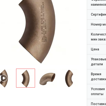
наимено
Сертифи
Номер м
Количес
мин зака
Цена
Упаковы
детали
Время
доставк
Условия
оплаты
Поставк