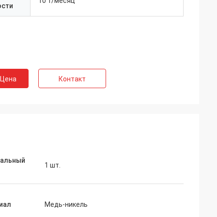
10 т/месяц
ости
 Цена
Контакт
альный
1 шт.
иал
Медь-никель