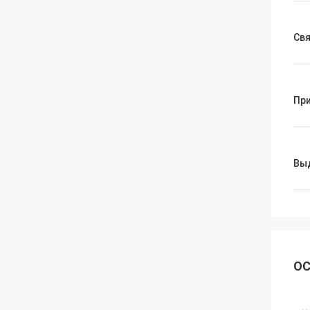
Свя
Пр
Вы
ОС