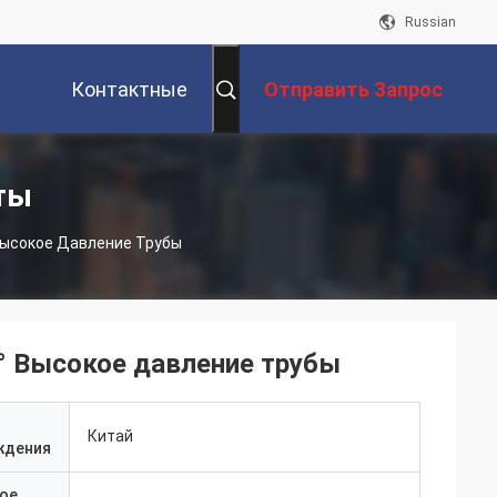
Russian
Контактные
Отправить Запрос
Данные
ты
 Высокое Давление Трубы
0° Высокое давление трубы
Китай
ждения
ое