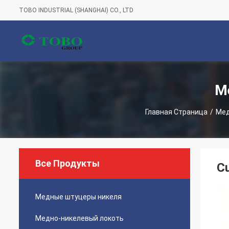
TOBO INDUSTRIAL (SHANGHAI) CO., LTD
М
Главная Страница
/
Мед
Все Продукты
C
Медные штуцеры никеля
Медно-никелевый локоть