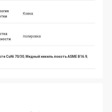
логия
Ковка
отки
отка
полировка
хности
те CuNi 70/30
,
Медный никель локоть ASME B16.9
,