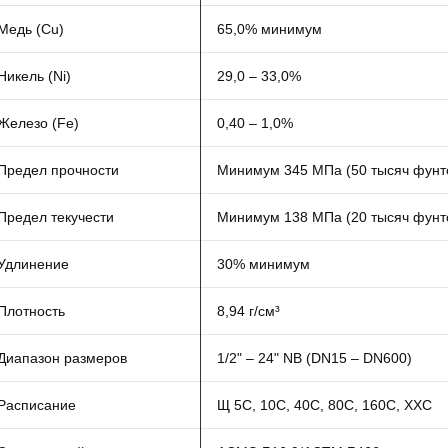
Медь (Cu)
65,0% минимум
Никель (Ni)
29,0 – 33,0%
Железо (Fe)
0,40 – 1,0%
Предел прочности
Минимум 345 МПа (50 тысяч фунт
Предел текучести
Минимум 138 МПа (20 тысяч фунт
Удлинение
30% минимум
Плотность
8,94 г/см³
Диапазон размеров
1/2" – 24" NB (DN15 – DN600)
Расписание
Щ 5С, 10С, 40С, 80С, 160С, ХХС