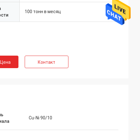
а
100 тонн в месяц
ости
 Цена
Контакт
нь
Cu-Ni 90/10
иала