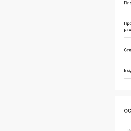
Пл
Про
ра
Ст
Вы
ОС