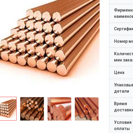
Фирменн
наимено
Сертифи
Номер м
Количес
мин зака
Цена
Упаковы
детали
Время
доставк
Условия
оплаты