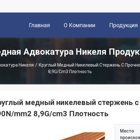
Главная
О Компании
Продукция
дная Адвокатура Никеля Проду
Страница
окатура Никеля
/
Круглый Медный Никелевый Стержень С Прочн
8,9G/cm3 Плотность
руглый медный никелевый стержень с
90N/mm2 8,9G/cm3 Плотность
Место
происхо