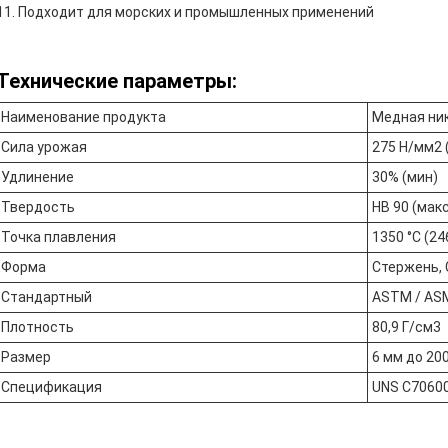
Подходит для морских и промышленных применений
Технические параметры:
Наименование продукта
Медная ни
Сила урожая
275 Н/мм2 
Удлинение
30% (мин)
Твердость
HB 90 (мак
Точка плавления
1350 °C (24
Форма
Стержень, 
Стандартный
ASTM / AS
Плотность
80,9 Г/см3
Размер
6 мм до 20
Спецификация
UNS C70600