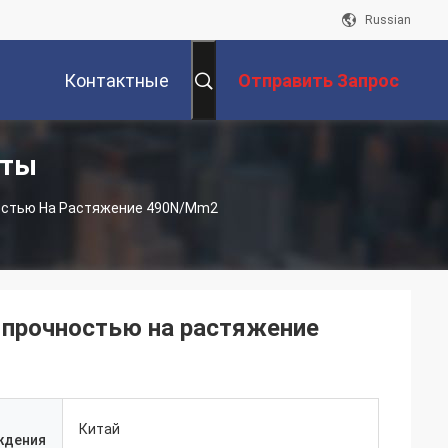
Russian
Контактные
Отправить Запрос
кты
Данные
остью На Растяжение 490N/mm2
 прочностью на растяжение
Китай
ждения