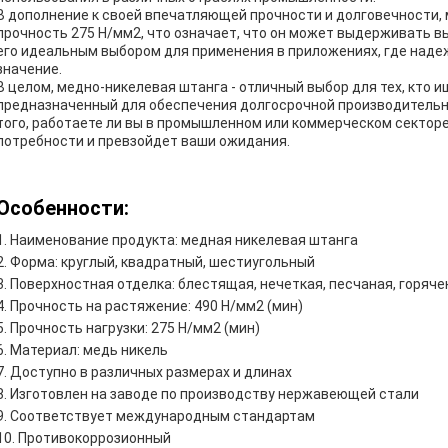
В дополнение к своей впечатляющей прочности и долговечности
прочность 275 Н/мм2, что означает, что он может выдерживать в
его идеальным выбором для применения в приложениях, где над
значение.
В целом, медно-никелевая штанга - отличный выбор для тех, кто
предназначенный для обеспечения долгосрочной производительн
того, работаете ли вы в промышленном или коммерческом секторе
потребности и превзойдет ваши ожидания.
Особенности:
Наименование продукта: медная никелевая штанга
Форма: круглый, квадратный, шестиугольный
Поверхностная отделка: блестящая, нечеткая, песчаная, горяче
Прочность на растяжение: 490 Н/мм2 (мин)
Прочность нагрузки: 275 Н/мм2 (мин)
Материал: медь никель
Доступно в различных размерах и длинах
Изготовлен на заводе по производству нержавеющей стали
Соответствует международным стандартам
Противокоррозионный