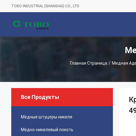
TOBO INDUSTRIAL (SHANGHAI) CO., LTD
Ме
Главная Страница
/
Медная Адв
Все Продукты
К
4
Медные штуцеры никеля
Медно-никелевый локоть