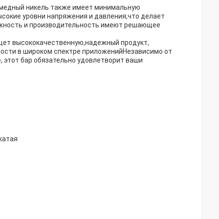
, медный никель также имеет минимальную
ысокие уровни напряжения и давления,что делает
ежность и производительность имеют решающее
 ищет высококачественную,надежный продукт,
ости в широком спектре приложенийНезависимо от
, этот бар обязательно удовлетворит ваши
катая