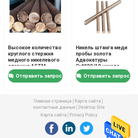
Медно-никелевая трубка
Медная Адвокатура никеля
Высокое количество
Никель штанга меди
круглого стержня
пробы золота
Медная плита никеля
медного никелевого
Адвокатуры
стержня ASTM
CuNI90/10 никеля
Стандарт для
меди ASTM B111
Тройник медного никеля равный
Отправить запрос
Отправить запрос
сварки и резки
C70600 C71500
Уменьшение штуцера тройника
Главная страница
Карта сайта
контактные данные
Desktop Site
Перекрестный штуцер трубы
Карта сайта
Privacy Policy
Штуцер редуктора