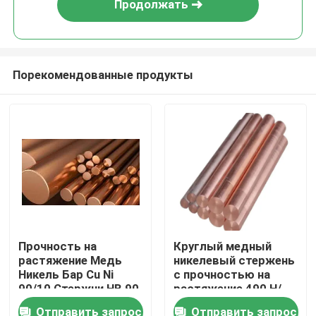
Продолжать
Порекомендованные продукты
Дом
Прочность на
Круглый медный
растяжение Медь
никелевый стержень
Товары
Никель Бар Cu Ni
с прочностью на
90/10 Стержни HB 90
растяжение 490 Н/
Жесткость для
мм2
Отправить запрос
Отправить запрос
О нас