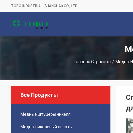
TOBO INDUSTRIAL (SHANGHAI) CO., LTD
М
Главная Страница
/
Медно-Н
Все Продукты
С
д
Медные штуцеры никеля
Медно-никелевый локоть