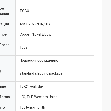
ое
TOBO
вание
кация
ANSI B16.9/DIN/JIS
umber
Copper Nickel Elbow
Order
1pcs
Подлежит обсуждению
g
standard shipping package
Time
15-21 work day
Terms
L/C, T/T, Western Union
lity
100tons/month