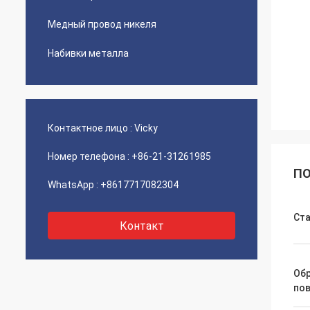
Медный провод никеля
Набивки металла
Контактное лицо :
Vicky
Номер телефона :
+86-21-31261985
ПО
WhatsApp :
+8617717082304
Ст
Контакт
Об
по