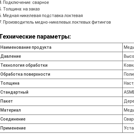
Подключение: сварное
Толщина: на заказ
Медная никелевая подставка локтевая
Производитель медно-никелевых локтевых фитингов
Технические параметры:
Наименование продукта
Медь
Давление
Высо
Технология обработки
Ковк
Обработка поверхности
Поли
Толщина
Наст
Стандартный
ASME,
Пакет
Дере
Материал
Медь
Соединение
Свар
Применение
Уста