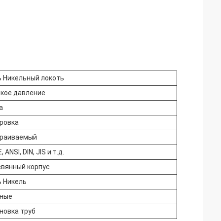
 Никельный локоть
кое давление
а
ровка
раиваемый
 ANSI, DIN, JIS и т.д.
вянный корпус
 Никель
ные
новка труб