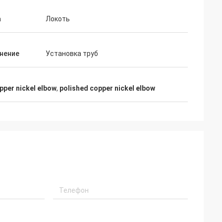
а
Локоть
нение
Установка труб
pper nickel elbow
,
polished copper nickel elbow