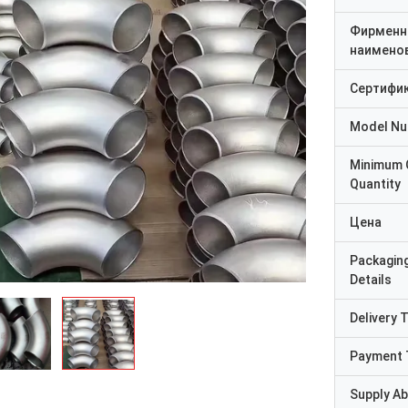
Фирменн
наимено
Сертифи
Model N
Minimum 
Quantity
Цена
Packagin
Details
Delivery 
Payment 
Supply Abi