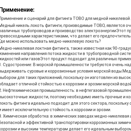
Применение:
Применение и сценарий для фитинга TOBO для медной никелевой 
Медный никель локоть фитинги, производимые TOBO, является о
различных трубопроводов.и производство электроэнергииЭтот п
превосходными характеристиками, что делает его предпочтитель
Где можно использовать медно-никелевую локоть?
Медно-никелевая локтная фитинга, также известная как 90-граду
изменения направления потока жидкости в трубопроводной сист
жидкостей или газовЭтот продукт подходит для различных примен
Судостроение: В морской промышленности требуются очень на
выдерживать суровые и коррозионные условия морской воды.Мед
выбором для таких приложений, поскольку он изготовлен из высо
обладает отличной стойкостью к коррозии и эрозии морской водой
Нефтехимическая промышленность: в нефтегазовой промышлен
высокоточные жидкости, поэтому необходимо иметь прочные и к
локоть фитинга идеально подходит для этого сектора, поскольк
и имеет исключительную стойкость к коррозии и эрозии.
Химическая обработка: в химических заводах медно-никелевая 
безопасной и эффективной транспортировки коррозионных химиче
коррозии и высоким температурам делает его идеальным выбором