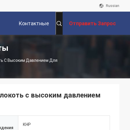
Russian
Контактные
Отправить Запрос
ты
Данные
ть С Высоким Давлением Для
локоть с высоким давлением
КНР
ждения