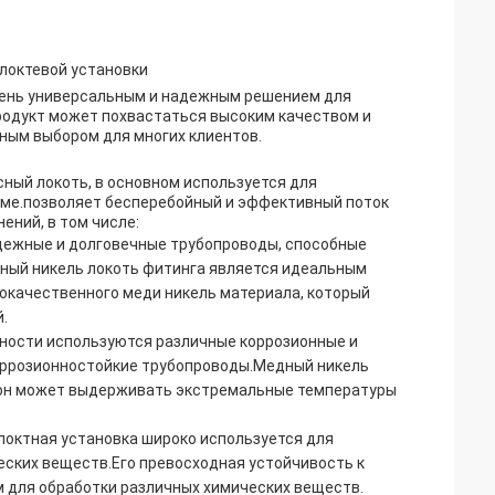
локтевой установки
чень универсальным и надежным решением для
родукт может похвастаться высоким качеством и
ным выбором для многих клиентов.
сный локоть, в основном используется для
еме.позволяет бесперебойный и эффективный поток
ений, в том числе:
дежные и долговечные трубопроводы, способные
ный никель локоть фитинга является идеальным
кокачественного меди никель материала, который
.
ности используются различные коррозионные и
оррозионностойкие трубопроводы.Медный никель
у он может выдерживать экстремальные температуры
локтная установка широко используется для
ских веществ.Его превосходная устойчивость к
 для обработки различных химических веществ.