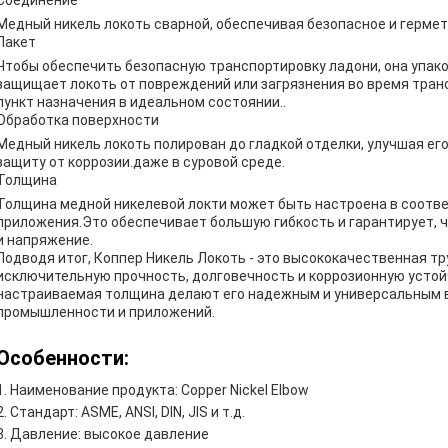
Соединение
Медный никель локоть сварной, обеспечивая безопасное и герме
Пакет
Чтобы обеспечить безопасную транспортировку ладони, она упако
защищает локоть от повреждений или загрязнения во время транс
пункт назначения в идеальном состоянии..
Обработка поверхности
Медный никель локоть полирован до гладкой отделки, улучшая ег
защиту от коррозии.даже в суровой среде.
Толщина
Толщина медной никелевой локти может быть настроена в соотв
приложения.Это обеспечивает большую гибкость и гарантирует,
и напряжение.
Подводя итог, Коппер Никель Локоть - это высококачественная тр
исключительную прочность, долговечность и коррозионную устой
настраиваемая толщина делают его надежным и универсальным 
промышленности и приложений.
Особенности:
Наименование продукта: Copper Nickel Elbow
Стандарт: ASME, ANSI, DIN, JIS и т.д.
Давление: высокое давление