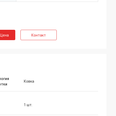
 Цена
Контакт
логия
Ковка
отки
1 шт.