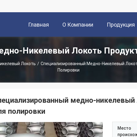
Главная
О Компании
Продукция
едно-Никелевый Локоть Продук
Страница
икелевый Локоть
/
Специализированный Медно-Никелевый Локо
Полировки
пециализированный медно-никелевый 
ля полировки
Место
происхо