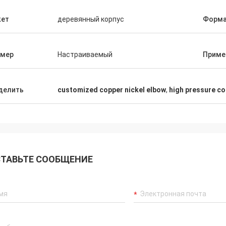
кет
деревянный корпус
Форм
змер
Настраиваемый
Приме
делить
customized copper nickel elbow
,
high pressure co
ТАВЬТЕ СООБЩЕНИЕ