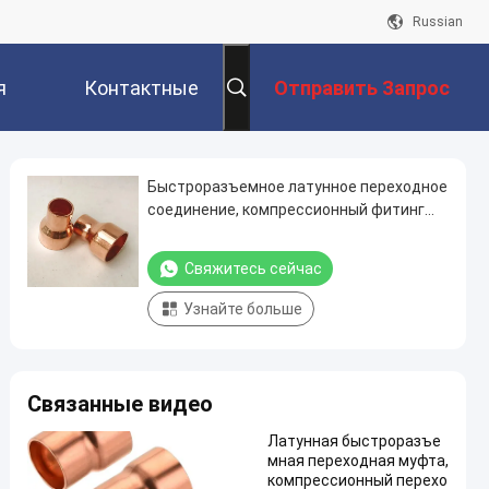
Russian
я
Контактные
Отправить Запрос
Данные
Быстроразъемное латунное переходное
соединение, компрессионный фитинг
без пайки для медных труб
Свяжитесь сейчас
Узнайте больше
Связанные видео
Латунная быстроразъе
мная переходная муфта,
компрессионный перехо