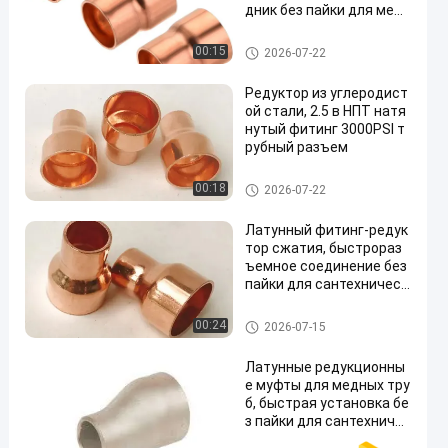
дник без пайки для медн
ых труб
Штуцер редуктора
00:15
2026-07-22
Редуктор из углеродист
ой стали, 2.5 в НПТ натя
нутый фитинг 3000PSI т
рубный разъем
Штуцер редуктора
00:18
2026-07-22
Латунный фитинг-редук
тор сжатия, быстрораз
ъемное соединение без
пайки для сантехническ
их медных трубок
Штуцер редуктора
00:24
2026-07-15
Латунные редукционны
е муфты для медных тру
б, быстрая установка бе
з пайки для сантехничес
ких систем