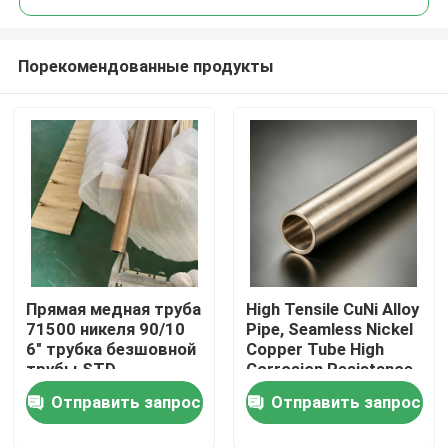
Порекомендованные продукты
Прямая медная труба
High Tensile CuNi Alloy
Дом
71500 никеля 90/10
Pipe, Seamless Nickel
6" трубка безшовной
Copper Tube High
трубы STD
Corrosion Resistance
Товары
for Industry
Отправить запрос
Отправить запрос
О нас