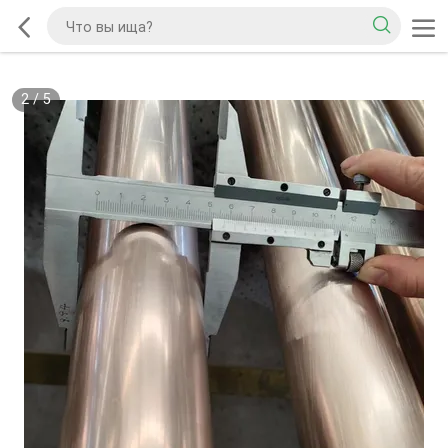
2
/
5