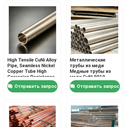
Тур по фабрике
Контроль качества
Свяжитесь с нами
High Tensile CuNi Alloy
Металлические
Pipe, Seamless Nickel
трубы из меди
Сделать запрос
Copper Tube High
Медные трубы из
Corrosion Resistance
меди CuNi 9010
for Heavy Industry
C71500 / CuNi 70/30
Отправить запрос
Отправить запрос
Медные штуцеры никеля
Медь Никель
Бесшовная труба
Медно-никелевый локоть
Медная труба никеля