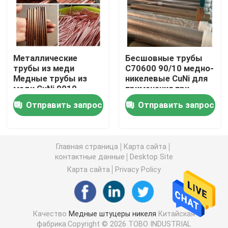
Медно-никелевая трубка
Металлические
Бесшовные трубы
Медная Адвокатура никеля
трубы из меди
C70600 90/10 медно-
Медные трубы из
никелевые CuNi для
меди CuNi 9010
применения при
Медная плита никеля
C71500 / CuNi 70/30
высоких
Отправить запрос
Отправить запрос
Медь Никель
температурах и
Бесшовная труба
высоком давлении -
Тройник медного никеля равный
SCH80, длины 6M
Главная страница
Карта сайта
Уменьшение штуцера тройника
контактные данные
Desktop Site
Карта сайта
Privacy Policy
Перекрестный штуцер трубы
Качество
Медные штуцеры никеля
Китайская
Штуцер редуктора
фабрика.Copyright © 2026 TOBO INDUSTRIAL