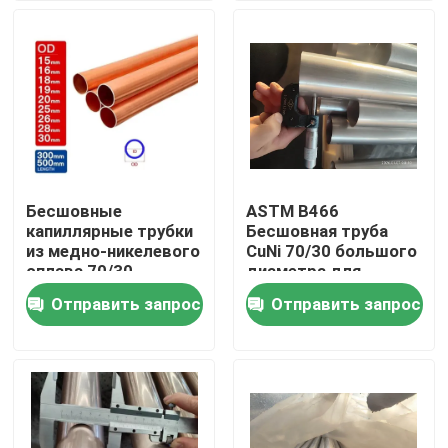
Тур по фабрике
Контроль качества
Свяжитесь с нами
Бесшовные
ASTM B466
капиллярные трубки
Бесшовная труба
Сделать запрос
из медно-никелевого
CuNi 70/30 большого
сплава 70/30
диаметра для
C71500, труба из
нефтехимической
Отправить запрос
Отправить запрос
Медные штуцеры никеля
высокопрочного
промышленности
коррозионностойкого
сплава
Медно-никелевый локоть
Медная труба никеля