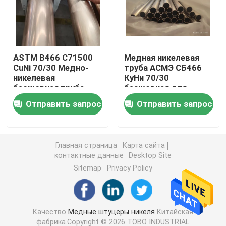
Медно-никелевая трубка
ASTM B466 C71500
Медная никелевая
Медная Адвокатура никеля
CuNi 70/30 Медно-
труба АСМЭ СБ466
никелевая
КуНи 70/30
бесшовная труба
безшовная для
Медная плита никеля
Антикоррозионная
морского и
Отправить запрос
Отправить запрос
трубка
промышленного
использования
Тройник медного никеля равный
Главная страница
Карта сайта
Уменьшение штуцера тройника
контактные данные
Desktop Site
Sitemap
Privacy Policy
Перекрестный штуцер трубы
Качество
Медные штуцеры никеля
Китайская
Штуцер редуктора
фабрика.Copyright © 2026 TOBO INDUSTRIAL