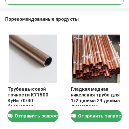
Порекомендованные продукты
Трубка высокой
Гладкая медная
Дом
точности К71500
никелевая труба для
КуНи 70/30
1/2 дюйма 24 дюйма
бесшовная
диаметром
Товары
коррозионностойкая
потребностей
Отправить запрос
Отправить запрос
О нас