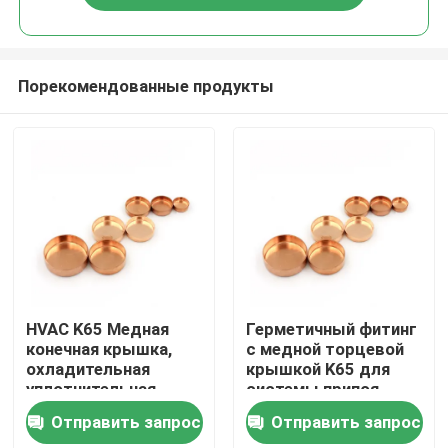
Порекомендованные продукты
Дом
HVAC K65 Медная
Герметичный фитинг
конечная крышка,
с медной торцевой
охладительная
крышкой K65 для
Товары
уплотнительная
системы припоя
крышка для труб,
системы
Отправить запрос
Отправить запрос
герметичное сварное
охлаждения,
О нас