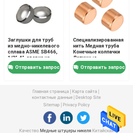
Медно-никелевая трубка
Медная Адвокатура никеля
Заглушки для труб
Специализированная
из медно-никелевого
нить Медная труба
сплава ASME SB466,
Конечные колпачки
Медная плита никеля
1/2"-4", сварка на
Латунные
заказ для трубной
сантехнические
Отправить запрос
Отправить запрос
промышленности
трубы Подборка
Тройник медного никеля равный
ANSI B16.5 90/10
70/30
Уменьшение штуцера тройника
Главная страница
Карта сайта
контактные данные
Desktop Site
Sitemap
Privacy Policy
Перекрестный штуцер трубы
Штуцер редуктора
Качество
Медные штуцеры никеля
Китайская