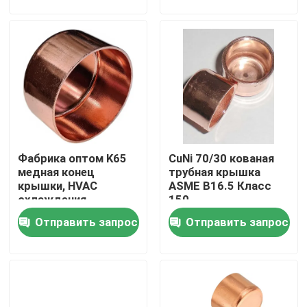
устройство
вентиляции и
кондиционирования
воздуха
Тур по фабрике
Контроль качества
Свяжитесь с нами
Фабрика оптом K65
CuNi 70/30 кованая
Сделать запрос
медная конец
трубная крышка
крышки, HVAC
ASME B16.5 Класс
охлаждения
150
Медные штуцеры никеля
уплотнение,
Антикоррозионная
Отправить запрос
Отправить запрос
протекает-доказать
морская крышка
запорная крышка
Медно-никелевый локоть
Медная труба никеля