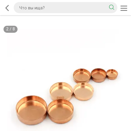
2
/
8