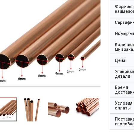
Фирменн
наимено
Сертифи
Номер м
Количес
мин зака
Цена
Упаковы
детали
Время
доставк
Условия
оплаты
Поставк
способн