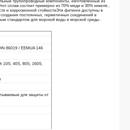
ельные трубопроводные компоненты, изготовленные из
тот сплав состоит примерно из 70% меди и 30% никеля.,
ти и коррозионной стойкости
Эти фитинги доступны в
 создания постоянных, герметичных соединений в
ым стандартом для морской воды и морской среды.
.
DIN 86019 / EEMUA 146
h 10S, 40S, 80S, 160S,
и
тываемые для защиты от