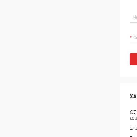
ХА
C7
ко
1. 