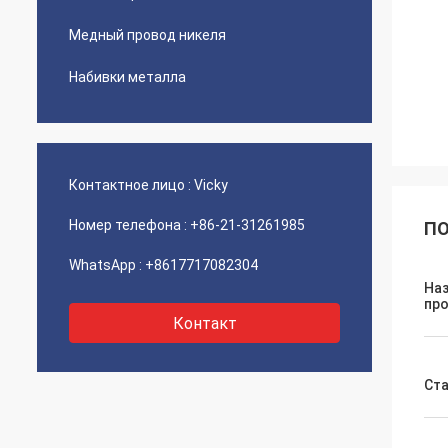
Медный провод никеля
Набивки металла
Контактное лицо :
Vicky
Номер телефона :
+86-21-31261985
ПО
WhatsApp :
+8617717082304
На
пр
Контакт
Ст