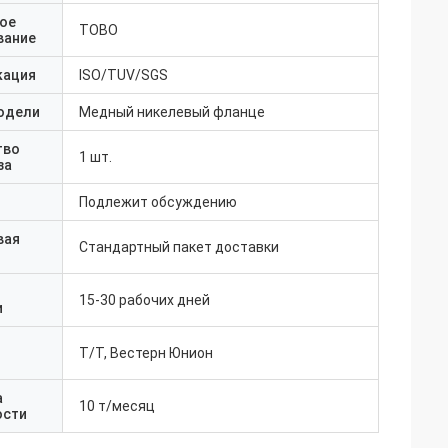
ое
TOBO
вание
кация
ISO/TUV/SGS
одели
Медный никелевый фланце
тво
1 шт.
за
Подлежит обсуждению
вая
Стандартный пакет доставки
15-30 рабочих дней
и
Т/Т, Вестерн Юнион
а
10 т/месяц
ости