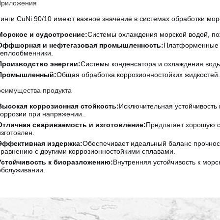
Приложения
инги CuNi 90/10 имеют важное значение в системах обработки мор
Морское и судостроение:
Системы охлаждения морской водой, по
Оффшорная и нефтегазовая промышленность:
Платформенные т
теплообменники
.
Производство энергии:
Системы конденсатора и охлаждения воды
Промышленный:
Общая обработка коррозионностойких жидкостей
.
еимущества продукта
Высокая коррозионная стойкость:
Исключительная устойчивость 
коррозии при напряжении.
.
Отличная свариваемость и изготовление:
Предлагает хорошую с
изготовлен
.
Эффективная издержка:
Обеспечивает идеальный баланс прочност
сравнению с другими коррозионностойкими сплавами
.
Устойчивость к биоразложению:
Внутренняя устойчивость к морс
обслуживании
.