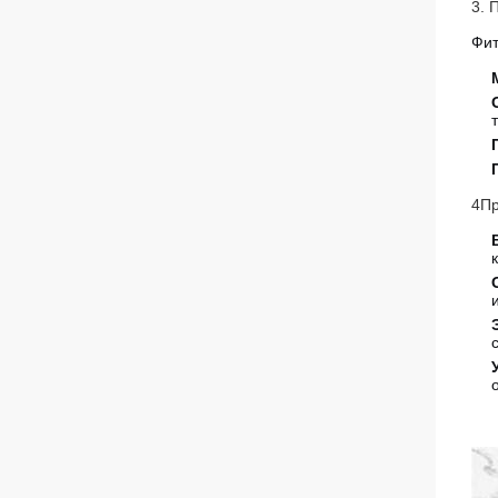
3. 
Фит
4Пр