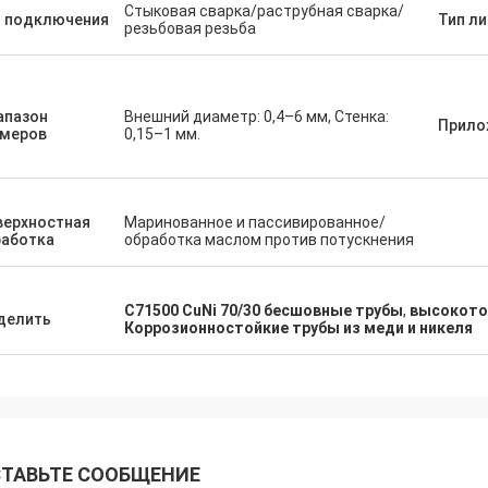
Стыковая сварка/раструбная сварка/
п подключения
Тип л
резьбовая резьба
апазон
Внешний диаметр: 0,4–6 мм, Стенка:
Прило
змеров
0,15–1 мм.
верхностная
Маринованное и пассивированное/
работка
обработка маслом против потускнения
C71500 CuNi 70/30 бесшовные трубы
,
высокоточ
делить
Коррозионностойкие трубы из меди и никеля
ТАВЬТЕ СООБЩЕНИЕ