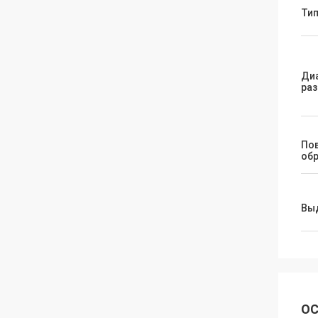
Ти
Ди
ра
По
об
Вы
ОС