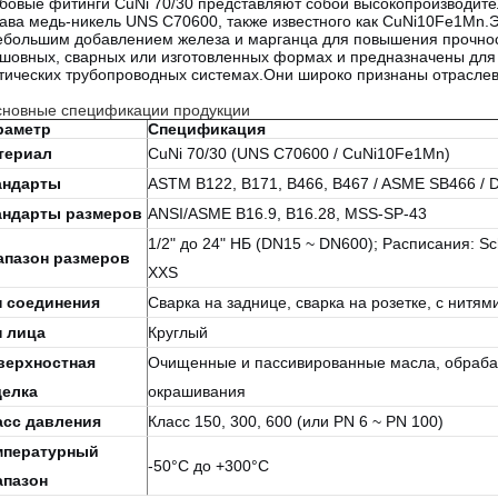
бовые фитинги CuNi 70/30 представляют собой высокопроизводит
ава медь-никель UNS C70600, также известного как CuNi10Fe1Mn.Э
ебольшим добавлением железа и марганца для повышения прочнос
шовных, сварных или изготовленных формах и предназначены для
тических трубопроводных системах.
Они широко признаны отраслев
новные спецификации продукции
раметр
Спецификация
териал
CuNi 70/30 (UNS C70600 / CuNi10Fe1Mn)
андарты
ASTM B122, B171, B466, B467 / ASME SB466 / 
андарты размеров
ANSI/ASME B16.9, В16.28, MSS-SP-43
1/2" до 24" НБ (DN15 ~ DN600); Расписания: Sc
апазон размеров
XXS
п соединения
Сварка на заднице, сварка на розетке, с нитям
п лица
Круглый
верхностная
Очищенные и пассивированные масла, обраба
делка
окрашивания
асс давления
Класс 150, 300, 600 (или PN 6 ~ PN 100)
мпературный
-50°C до +300°C
апазон