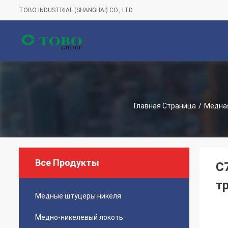
TOBO INDUSTRIAL (SHANGHAI) CO., LTD
Главная Страница
/
Медная
Все Продукты
C
т
Медные штуцеры никеля
Медно-никелевый локоть