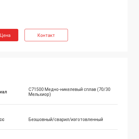
 Цена
Контакт
C71500 Медно-никелевый сплав (70/30
иал
Мельхиор)
сс
Безшовный/сварил/изготовленный