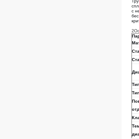
Тру
спл
с н
бес
кри
2Ос
Па
Ма
Ст
Ст
Ди
Ти
Ти
По
от
Кл
Те
ди