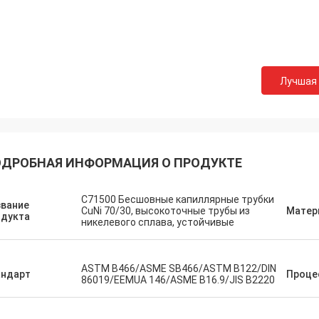
Лучшая
ДРОБНАЯ ИНФОРМАЦИЯ О ПРОДУКТЕ
C71500 Бесшовные капиллярные трубки
звание
CuNi 70/30, высокоточные трубы из
Матер
одукта
никелевого сплава, устойчивые
ASTM B466/ASME SB466/ASTM B122/DIN
андарт
Проце
86019/EEMUA 146/ASME B16.9/JIS B2220