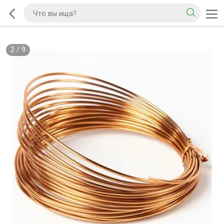
2
/
9