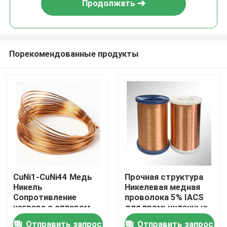
Продолжать
Порекомендованные продукты
Дом
CuNi1-CuNi44 Медь
Прочная структура
Никель
Никелевая медная
Товары
Сопротивление
проволока 5% IACS
нагрева с сплавом
для промышленных
проволока,
применений
Отправить запрос
Отправить запрос
О нас