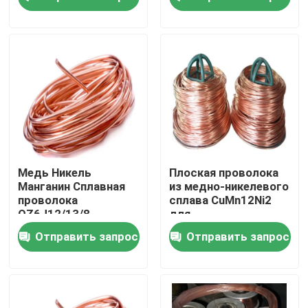
электрический
нагреватель
проволока для
Тур по фабрике
резисторов
Контроль качества
Свяжитесь с нами
Сделать запрос
Медь Никель
Плоская проволока
Манганин Сплавная
из медно-никелевого
проволока
сплава CuMn12Ni2
Медные штуцеры никеля
QZ6J12/13/8
для
Никельно покрытая
электроизмерительных
Отправить запрос
Отправить запрос
для электронных
приборов
компонентов
Медно-никелевый локоть
Медная труба никеля