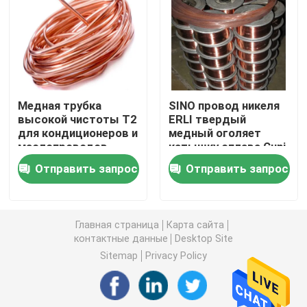
Медно-никелевая трубка
Медная Адвокатура никеля
Медная трубка
SINO провод никеля
высокой чистоты T2
ERLI твердый
Медная плита никеля
для кондиционеров и
медный оголяет
маслопроводов
катышку сплава Cuni
станков, размеры на
Тройник медного никеля равный
Отправить запрос
Отправить запрос
заказ
Уменьшение штуцера тройника
Главная страница
Карта сайта
контактные данные
Desktop Site
Перекрестный штуцер трубы
Sitemap
Privacy Policy
Штуцер редуктора