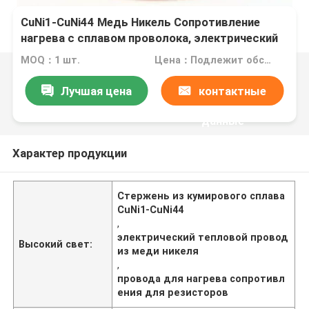
CuNi1-CuNi44 Медь Никель Сопротивление
нагрева с сплавом проволока, электрический
нагреватель проволока для резисторов
MOQ：1 шт.
Цена：Подлежит обсуждению
Лучшая цена
контактные
данные
Характер продукции
Стержень из кумирового сплава
CuNi1-CuNi44
,
электрический тепловой провод
Высокий свет:
из меди никеля
,
провода для нагрева сопротивл
ения для резисторов