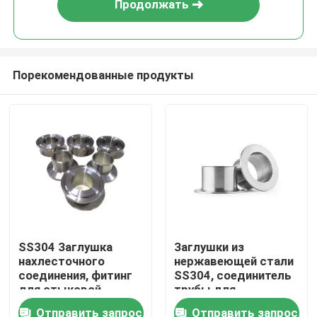
Продолжать
Порекомендованные продукты
Дом
SS304 Заглушка
Заглушки из
нахлесточного
нержавеющей стали
Товары
соединения, фитинг
SS304, соединитель
для стыковой
трубы для
сварки для
стыкового сварного
Отправить запрос
Отправить запрос
О нас