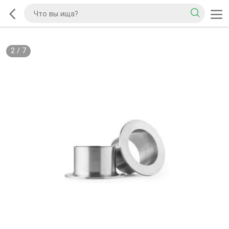
2
/
7