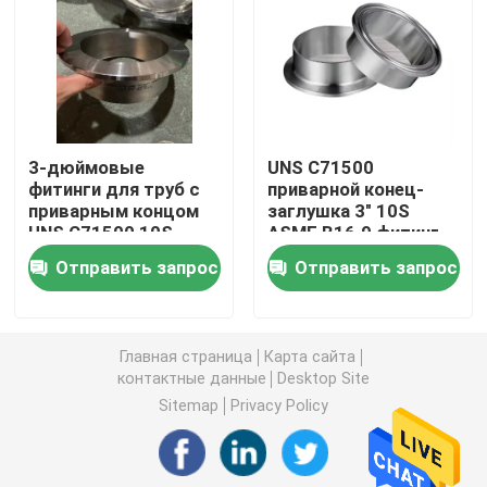
Медно-никелевая трубка
Медная Адвокатура никеля
3-дюймовые
UNS C71500
фитинги для труб с
приварной конец-
Медная плита никеля
приварным концом
заглушка 3" 10S
UNS C71500 10S,
ASME B16.9 фитинг
стандарт MSS SP-
отличная стойкость
Тройник медного никеля равный
Отправить запрос
Отправить запрос
43, надежное
уплотнение
Уменьшение штуцера тройника
Главная страница
Карта сайта
контактные данные
Desktop Site
Перекрестный штуцер трубы
Sitemap
Privacy Policy
Штуцер редуктора