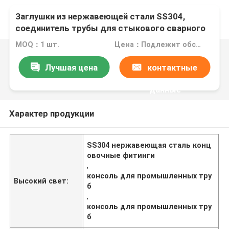
Заглушки из нержавеющей стали SS304,
соединитель трубы для стыкового сварного
соединения внахлестку для промышленных
MOQ：1 шт.
Цена：Подлежит обсуждению
трубопроводов
Лучшая цена
контактные
данные
Характер продукции
SS304 нержавеющая сталь конц
овочные фитинги
,
консоль для промышленных тру
Высокий свет:
б
,
консоль для промышленных тру
б