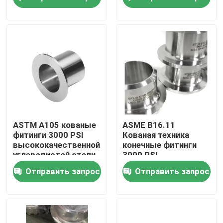
коррозионностойких
соединения
трубопроводов
внахлестку для
промышленных
Тур по фабрике
трубопроводов
Контроль качества
Свяжитесь с нами
Сделать запрос
ASTM A105 кованые
ASME B16.11
фитинги 3000 PSI
Кованая техника
высококачественной
конечные фитинги
Медные штуцеры никеля
углеродистой стали
3000 PSI
углеродистая сталь
Отправить запрос
Отправить запрос
Медно-никелевый локоть
Медная труба никеля