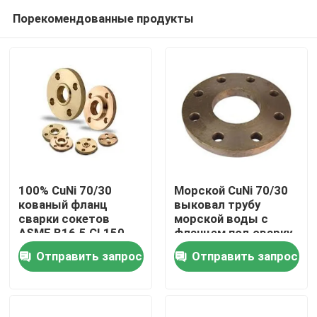
Порекомендованные продукты
100% CuNi 70/30
Морской CuNi 70/30
кованый фланц
выковал трубу
сварки сокетов
морской воды с
Дом
ASME B16.5 CL150
фланцем под сварку
MTC
в раструбе ASME
Отправить запрос
Отправить запрос
B16.5 CL150
Товары
О нас