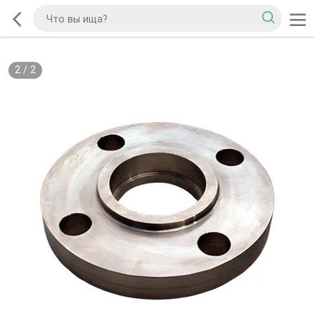
2
/
2