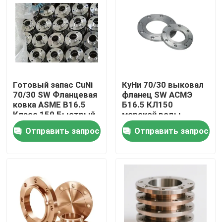
Тур по фабрике
Контроль качества
Готовый запас CuNi
КуНи 70/30 выковал
Свяжитесь с нами
70/30 SW Фланцевая
фланец SW АСМЭ
ковка ASME B16.5
Б16.5 КЛ150
Класс 150 Быстрый
морской воды
Сделать запрос
корабль
коррозионностойкий
Отправить запрос
Отправить запрос
Медные штуцеры никеля
Медно-никелевый локоть
Медная труба никеля