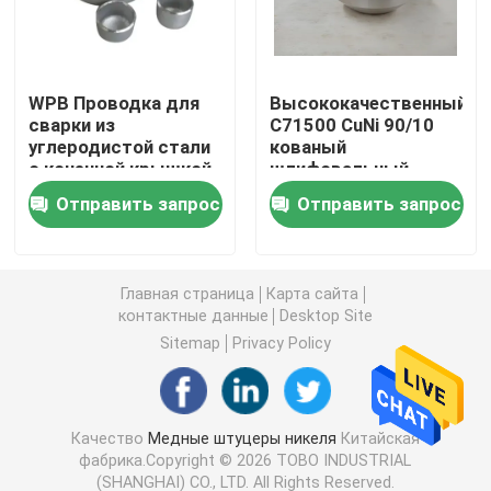
Медно-никелевая трубка
WPB Проводка для
Высококачественный
сварки из
C71500 CuNi 90/10
Медная Адвокатура никеля
углеродистой стали
кованый
с конечной крышкой,
шлифовальный
никелевой крышкой
носочек, 1/2"-4"
Медная плита никеля
Отправить запрос
Отправить запрос
90/10 70/30
Размер,
настраиваемый
Тройник медного никеля равный
Главная страница
Карта сайта
контактные данные
Desktop Site
Уменьшение штуцера тройника
Sitemap
Privacy Policy
Перекрестный штуцер трубы
Качество
Медные штуцеры никеля
Китайская
фабрика.Copyright © 2026 TOBO INDUSTRIAL
Штуцер редуктора
(SHANGHAI) CO., LTD. All Rights Reserved.