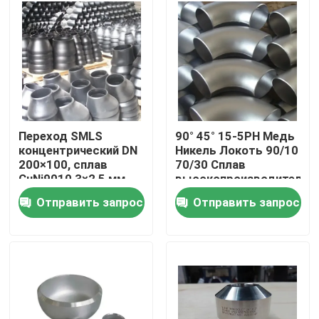
Тур по фабрике
Контроль качества
Свяжитесь с нами
Переход SMLS
90° 45° 15-5PH Медь
концентрический DN
Никель Локоть 90/10
200×100, сплав
70/30 Сплав
Сделать запрос
CuNi9010 3×2,5 мм,
высокопроизводительн
высокопроизводительный
промышленный
Отправить запрос
Отправить запрос
под стыковую
Медные штуцеры никеля
сварку
Медно-никелевый локоть
Медная труба никеля