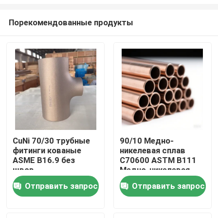
Порекомендованные продукты
CuNi 70/30 трубные
90/10 Медно-
фитинги кованые
никелевая сплав
Дом
ASME B16.9 без
C70600 ASTM B111
швов
Медно-никелевая
трубка
Товары
Отправить запрос
Отправить запрос
О нас