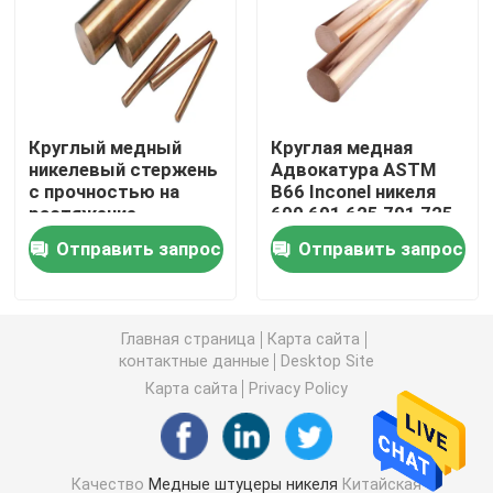
Медно-никелевая трубка
Медная Адвокатура никеля
Круглый медный
Круглая медная
никелевый стержень
Адвокатура ASTM
с прочностью на
B66 Inconel никеля
Медная плита никеля
растяжение
600 601 625 701 725
490N/mm2 8,9G/cm3
Отправить запрос
Отправить запрос
Плотность
Тройник медного никеля равный
Уменьшение штуцера тройника
Главная страница
Карта сайта
контактные данные
Desktop Site
Карта сайта
Privacy Policy
Перекрестный штуцер трубы
Штуцер редуктора
Качество
Медные штуцеры никеля
Китайская