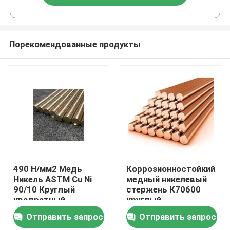
Порекомендованные продукты
Дом
490 Н/мм2 Медь
Коррозионностойкий
Никель ASTM Cu Ni
медный никелевый
90/10 Круглый
стержень К70600
Товары
квадратный
круглый
шестиугольный
высокопрочный для
Отправить запрос
Отправить запрос
стержень Точка
морского
О нас