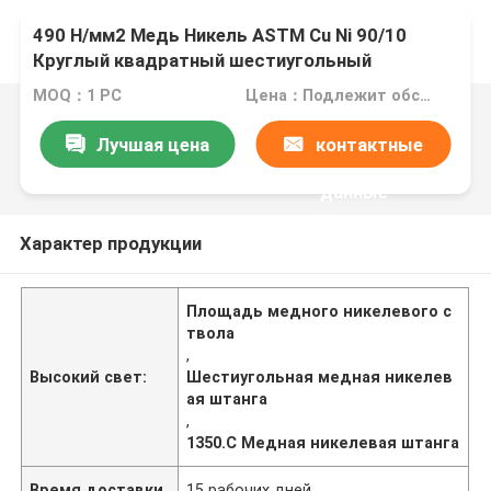
490 Н/мм2 Медь Никель ASTM Cu Ni 90/10
Круглый квадратный шестиугольный
стержень Точка плавления 1350.C
MOQ：1 PC
Цена：Подлежит обсуждению
Лучшая цена
контактные
данные
Характер продукции
Площадь медного никелевого с
твола
,
Высокий свет:
Шестиугольная медная никелев
ая штанга
,
1350.C Медная никелевая штанга
Время доставки
15 рабочих дней