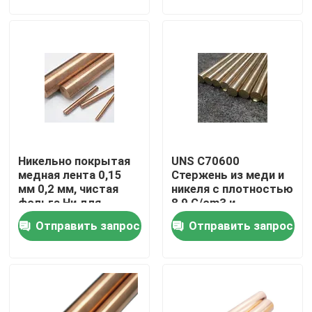
плавления 1350.C
использования
Тур по фабрике
Контроль качества
Свяжитесь с нами
Никельно покрытая
UNS C70600
Сделать запрос
медная лента 0,15
Стержень из меди и
мм 0,2 мм, чистая
никеля с плотностью
фольга Ни для
8,9 G/cm3 и
Медные штуцеры никеля
батареи,
прочностью 275
Отправить запрос
Отправить запрос
коррозионная
N/mm2
стойкость
Медно-никелевый локоть
Медная труба никеля