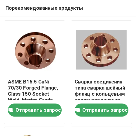
Порекомендованные продукты
ASME B16.5 CuNi
Сварка соединения
70/30 Forged Flange,
типа сварка шейный
Class 150 Socket
фланц с кольцевым
Дом
Weld, Marine Grade
типом соединения
SWRF
лица
Отправить запрос
Отправить запрос
Товары
О нас