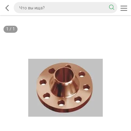
1
/
1