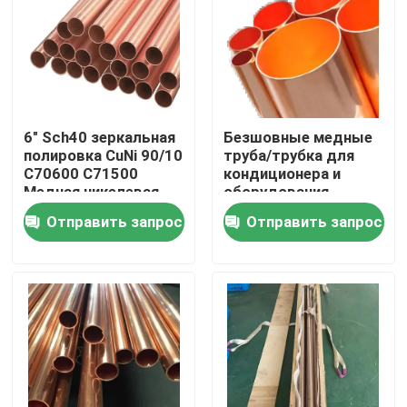
Тур по фабрике
Контроль качества
6" Sch40 зеркальная
Безшовные медные
полировка CuNi 90/10
труба/трубка для
Свяжитесь с нами
C70600 C71500
кондиционера и
Медная никелевая
оборудования
труба бесшовная
рефрижерации
Отправить запрос
Отправить запрос
Сделать запрос
Медные штуцеры никеля
Медно-никелевый локоть
Медная труба никеля