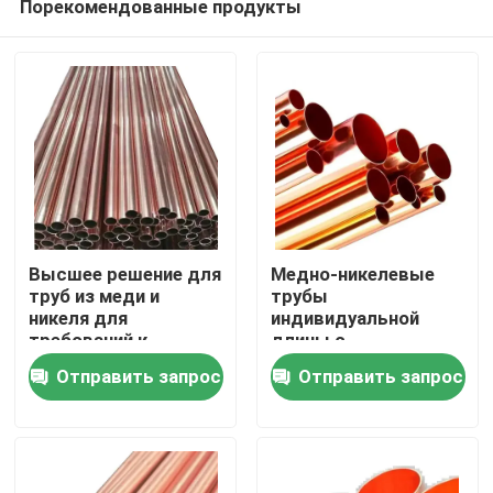
Порекомендованные продукты
Высшее решение для
Медно-никелевые
труб из меди и
трубы
никеля для
индивидуальной
требований к
длины с
Дом
коррозионностойким
исключительной
Отправить запрос
Отправить запрос
трубам
коррозионной
стойкостью
Товары
О нас