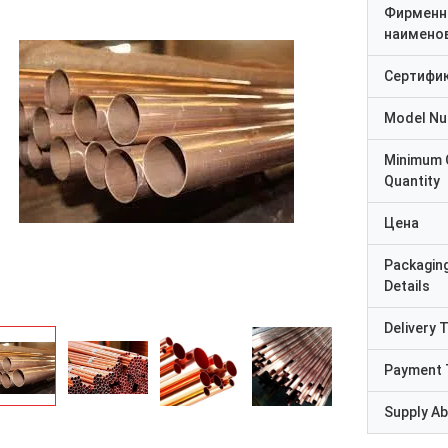
Фирменн
наимено
Сертифи
Model N
Minimum 
Quantity
Цена
Packagin
Details
Delivery 
Payment 
Supply Abi