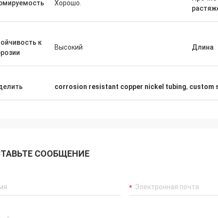
рмируемость
Хорошо.
растяж
ойчивость к
Высокий
Длина
ррозии
делить
corrosion resistant copper nickel tubing
,
custom s
ТАВЬТЕ СООБЩЕНИЕ