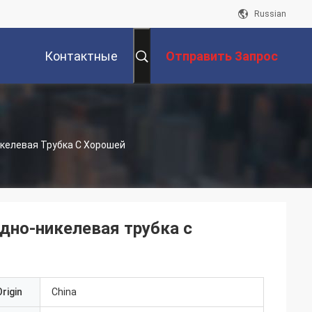
Russian
Контактные
Отправить Запрос
Данные
келевая Трубка С Хорошей
дно-никелевая трубка с
rigin
China