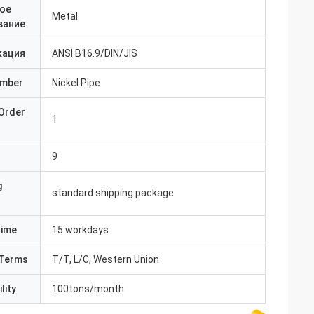
ое
Metal
вание
кация
ANSI B16.9/DIN/JIS
umber
Nickel Pipe
Order
1
9
g
standard shipping package
Time
15 workdays
Terms
T/T, L/C, Western Union
lity
100tons/month