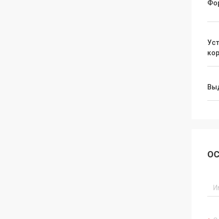
Фо
Уст
ко
Вы
ОС