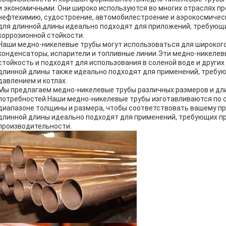
и экономичными. Они широко используются во многих отраслях п
нефтехимию, судостроение, автомобилестроение и аэрокосмиче
для длинной длины идеально подходят для приложений, требующ
коррозионной стойкости.
Наши медно-никелевые трубы могут использоваться для широкого
конденсаторы, испарители и топливные линии.Эти медно-никеле
стойкость и подходят для использования в соленой воде и други
длинной длины также идеально подходят для применений, требую
давлением и котлах.
Мы предлагаем медно-никелевые трубы различных размеров и дл
потребностей.Наши медно-никелевые трубы изготавливаются по 
диапазоне толщины и размера, чтобы соответствовать вашему 
длинной длины идеально подходят для применений, требующих п
производительности.