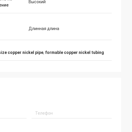
Высокий
ение
Длинная длина
ize copper nickel pipe
,
formable copper nickel tubing