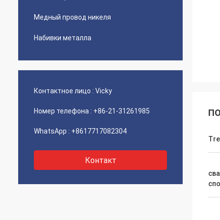
Медный провод никеля
Набивки металла
Контактное лицо :
Vicky
Номер телефона :
+86-21-31261985
ПО
WhatsApp :
+8617717082304
Tre
Контакт
сва
сп