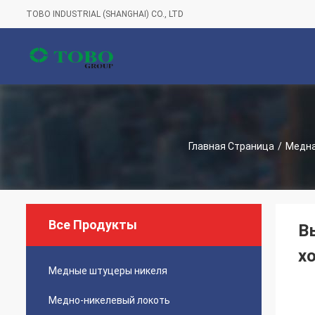
TOBO INDUSTRIAL (SHANGHAI) CO., LTD
Главная Страница
/
Медна
Все Продукты
В
х
Медные штуцеры никеля
Медно-никелевый локоть