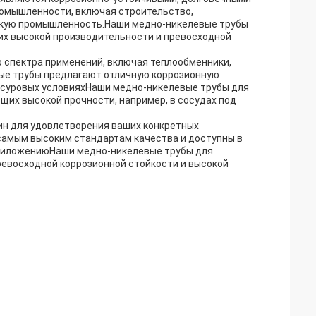
ромышленности, включая строительство,
скую промышленность.Наши медно-никелевые трубы
их высокой производительности и превосходной
 спектра применений, включая теплообменники,
вые трубы предлагают отличную коррозионную
х суровых условияхНаши медно-никелевые трубы для
щих высокой прочности, например, в сосудах под
ин для удовлетворения ваших конкретных
самым высоким стандартам качества и доступны в
приложениюНаши медно-никелевые трубы для
ревосходной коррозионной стойкости и высокой