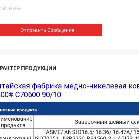
Отправить Сообщение
РАКТЕР ПРОДУКЦИИ
итайская фабрика медно-никелевая ков
500# C70600 90/10
исание продукта
именование
Заварочный шейный фл
продукта
ASME/ ANSI B16.5/ 16.36/ 16.47A/ 16
тандартный
ISO70051, JISB2220, BS1560-3.1, API7S-15