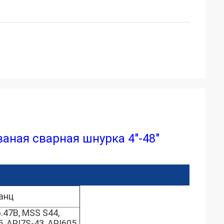
аная сварная шнурка 4"-48"
анц
.47B, MSS S44,
, API7S-43, API605,