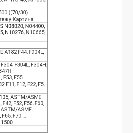
00 ((70/30)
тежу Картина
 N08020, N04400,
5, N10276, N10665,
A182 F44, F904L,
04, F304L, F304H,
F347H
 F53, F55
F11, F12, F22, F5,
A105, ASTM/ASME
42, F52, F56, F60,
2, ASTM/ASME
F65, F70....
N1500