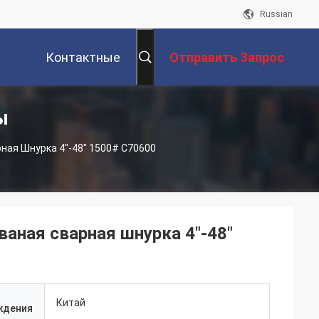
Russian
Контактные
Отправить Запрос
ы
Данные
ная Шнурка 4"-48" 1500# C70600
аная сварная шнурка 4"-48"
Китай
ждения