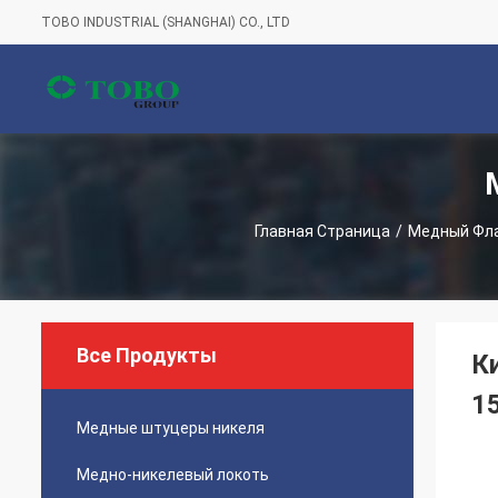
TOBO INDUSTRIAL (SHANGHAI) CO., LTD
Главная Страница
/
Медный Фла
Все Продукты
К
1
Медные штуцеры никеля
Медно-никелевый локоть