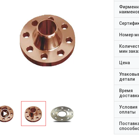
Фирменн
наимено
Сертифи
Номер м
Количес
мин зака
Цена
Упаковы
детали
Время
доставк
Условия
оплаты
Поставк
способн