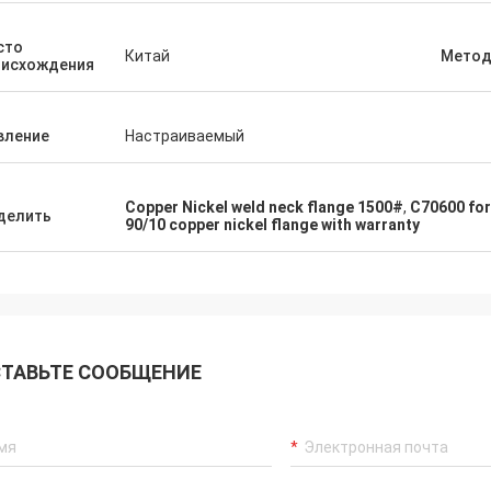
сто
Китай
Мето
оисхождения
вление
Настраиваемый
Copper Nickel weld neck flange 1500#
,
C70600 for
делить
90/10 copper nickel flange with warranty
ТАВЬТЕ СООБЩЕНИЕ