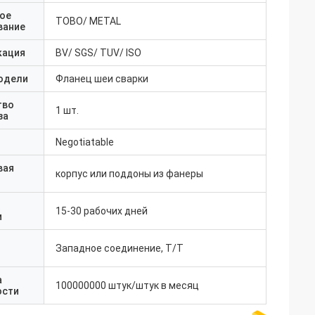
ое
TOBO/ METAL
вание
кация
BV/ SGS/ TUV/ ISO
одели
Фланец шеи сварки
тво
1 шт.
за
Negotiatable
вая
корпус или поддоны из фанеры
15-30 рабочих дней
и
Западное соединение, T/T
а
100000000 штук/штук в месяц
ости