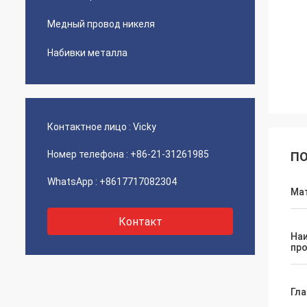
Медный провод никеля
Набивки металла
Контактное лицо :
Vicky
Номер телефона :
+86-21-31261985
ПО
WhatsApp :
+8617717082304
Ма
Контакт
На
пр
Гла