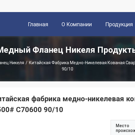
Главная
О Компании
Продукция
Медный Фланец Никеля Продукт
Страница
нец Никеля
/
Китайская Фабрика Медно-Никелевая Кованая Свар
90/10
итайская фабрика медно-никелевая ков
500# C70600 90/10
Место
происхо