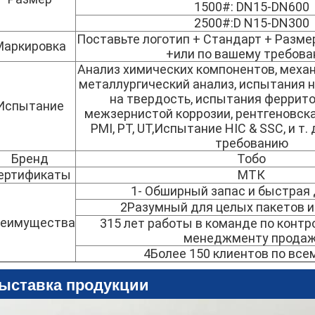
1500#: DN15-DN600
2500#:D N15-DN300
Поставьте логотип + Стандарт + Разме
Маркировка
+или по вашему требов
Анализ химических компонентов, механ
металлургический анализ, испытания н
на твердость, испытания феррито
Испытание
межзернистой коррозии, рентгеновска
PMI, PT, UT,Испытание HIC & SSC, и т.
требованию
Бренд
Тобо
ертификаты
МТК
1- Обширный запас и быстрая 
2Разумный для целых пакетов и
еимущества
315 лет работы в команде по контр
менеджменту продаж
4Более 150 клиентов по всем
ыставка продукции