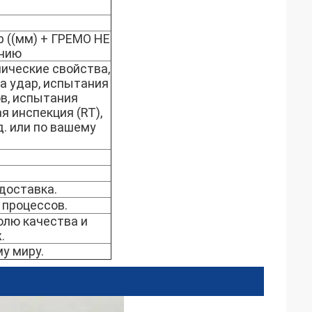
р ((мм) + ГРЕМО НЕ
анию
ические свойства,
а удар, испытания
в, испытания
я инспекция (RT),
 д. или по вашему
доставка.
 процессов.
олю качества и
.
у миру.