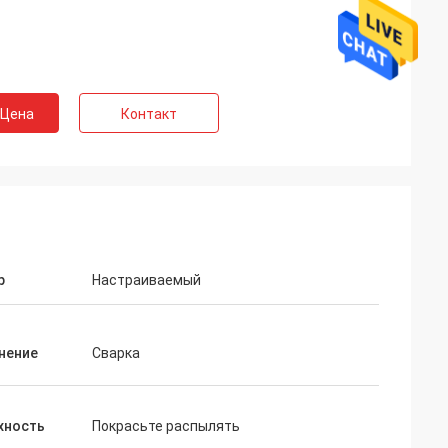
 Цена
Контакт
р
Настраиваемый
нение
Сварка
хность
Покрасьте распылять