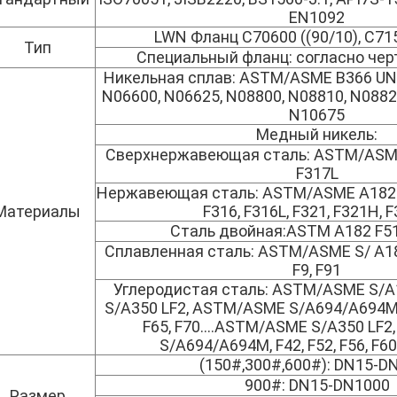
EN1092
LWN Фланц C70600 ((90/10), C715
Тип
Специальный фланц: согласно чер
Никельная сплав: ASTM/ASME B366 UNS
N06600, N06625, N08800, N08810, N0882
N10675
Медный никель:
Сверхнержавеющая сталь: ASTM/ASME 
F317L
Нержавеющая сталь: ASTM/ASME A182 F3
Материалы
F316, F316L, F321, F321H, 
Сталь двойная:ASTM A182 F51,
Сплавленная сталь: ASTM/ASME S/ A182 
F9, F91
Углеродистая сталь: ASTM/ASME S/
S/A350 LF2, ASTM/ASME S/A694/A694M, F
F65, F70....ASTM/ASME S/A350 LF
S/A694/A694M, F42, F52, F56, F60, 
(150#,300#,600#): DN15-D
900#: DN15-DN1000
Размер