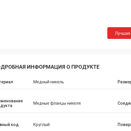
Лучшая
ДРОБНАЯ ИНФОРМАЦИЯ О ПРОДУКТЕ
териал
Медный никель
Разме
именование
Медные фланцы никеля
Соеди
одукта
вный код
Круглый
Повер