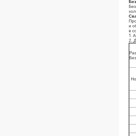
Бе
Без
хол
Св
Про
и о
в с
1.
А
2. 
Ра
Бе
Но