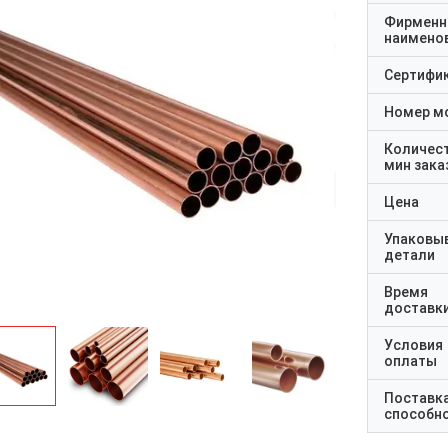
Фирменн
наимено
Сертифи
Номер м
Количес
мин зака
Цена
Упаковы
детали
Время
доставк
Условия
оплаты
Поставк
способн