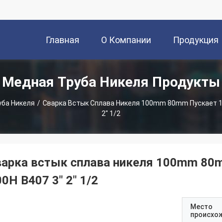
Главная
О Компании
Продукция
Медная Труба Никеля Продукты
Страница
ба Никеля
/
Сварка Встык Сплава Никеля 100mm 80mm Пускает 1" 
2" 1/2
варка встык сплава никеля 100mm 80mm
0H B407 3" 2" 1/2
Место
происхо