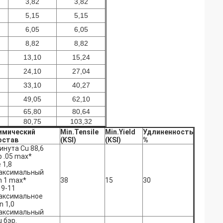
3,82
3,82
5,15
5,15
6,05
6,05
8,82
8,82
13,10
15,24
24,10
27,04
33,10
40,27
49,05
62,10
65,80
80,64
80,75
103,32
имический
Min.Tensile
Min.Yield
Удлиненность
остав
(KSI)
(KSI)
%
инута Cu 88,6
b .05 max*
 1,8
аксимальный
n 1 max*
38
15
30
 9-11
аксимальное
n 1,0
аксимальный
u бэр.