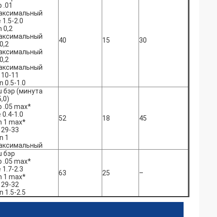
 .01
аксимальный
 1.5-2.0
 0,2
аксимальный
40
15
30
0,2
аксимальный
0,2
аксимальный
 10-11
n 0.5-1.0
u бэр (минута
,0)
b .05 max*
 0.4-1.0
52
18
45
n 1 max*
 29-33
n 1
аксимальный
u бэр
b .05 max*
 1.7-2.3
63
25
–
n 1 max*
 29-32
n 1.5-2.5