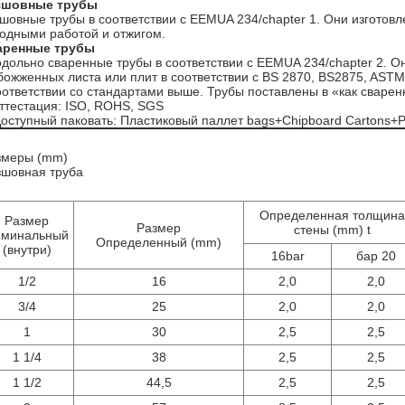
зшовные трубы
шовные трубы в соответствии с EEMUA 234/chapter 1. Они изготов
одными работой и отжигом.
аренные трубы
дольно сваренные трубы в соответствии с EEMUA 234/chapter 2. О
божженных листа или плит в соответствии с BS 2870, BS2875, AS
оответствии со стандартами выше. Трубы поставлены в «как сварен
ттестация: ISO, ROHS, SGS
Доступный паковать: Пластиковый паллет bags+Chipboard Cartons+P
змеры (mm)
зшовная труба
Определенная толщина
Размер
Размер
стены (mm) t
минальный
Определенный (mm)
(внутри)
16bar
бар 20
1/2
16
2,0
2,0
3/4
25
2,0
2,0
1
30
2,5
2,5
1 1/4
38
2,5
2,5
1 1/2
44,5
2,5
2,5