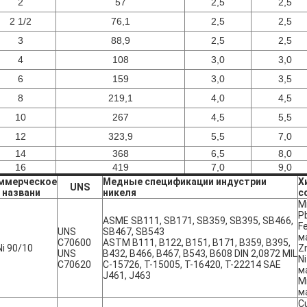
2
57
2,5
2,5
2 1/2
76,1
2,5
2,5
3
88,9
2,5
2,5
4
108
3,0
3,0
6
159
3,0
3,5
8
219,1
4,0
4,5
10
267
4,5
5,5
12
323,9
5,5
7,0
14
368
6,5
8,0
16
419
7,0
9,0
ммерческое
Медные спецификации индустрии
Х
UNS
названи
никеля
с
М
P
ASME SB111, SB171, SB359, SB395, SB466,
Fe
UNS
SB467, SB543
м
C70600
ASTM B111, B122, B151, B171, B359, B395,
i 90/10
Z
UNS
B432, B466, B467, B543, B608 DIN 2,0872 MIL
Ni
C70620
C-15726, T-15005, T-16420, T-22214 SAE
м
J461, J463
M
м
C