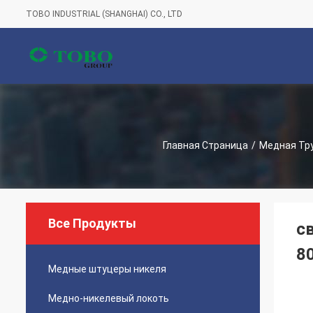
TOBO INDUSTRIAL (SHANGHAI) CO., LTD
Главная Страница
/
Медная Тру
Все Продукты
с
80
Медные штуцеры никеля
Медно-никелевый локоть