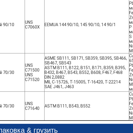
Pb
м
Fe
Zn
UNS
м
i 90/10
EEMUA 144 90/10, 145 90/10, 14 90/1
C7060X
P 
м
S 
м
Ni
M
C
ASME SB111, SB171, SB359, SB395, SB466,
65
SB467, SB543
UNS
P
ASTM B111, B122, B151, B171, B359, B395,
C71500
Fe
i 70/30
B432, B467, B543, B552, B608, F467, F468
UNS
Z
DIN 2,0882
C71520
Ni
MIL C-15726, T-15005, T-16420, T-22214
M
SAE J461, J463
м
C
P
UNS
Fe
i 70/30
ASTM B111, B543, B552
C71640
Z
Ni
M
паковка & грузить