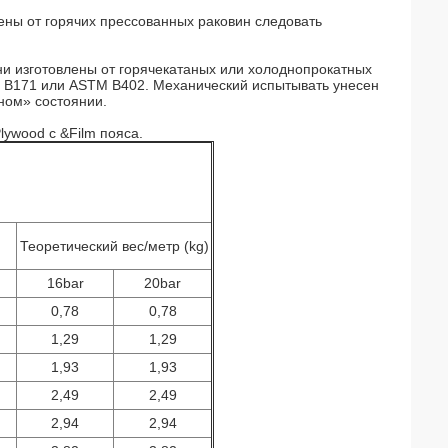
лены от горячих прессованных раковин следовать
ни изготовлены от горячекатаных или холоднопрокатных
TM B171 или ASTM B402. Механический испытывать унесен
ном» состоянии.
lywood с &Film пояса.
Теоретический вес/метр (kg)
16bar
20bar
0,78
0,78
1,29
1,29
1,93
1,93
2,49
2,49
2,94
2,94