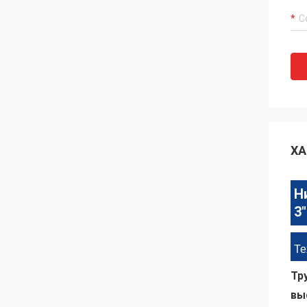
ХА
Н
3"
Те
Тр
вы