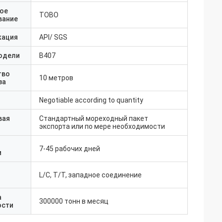
ое
TOBO
вание
кация
API/ SGS
одели
B407
тво
10 метров
за
Negotiable according to quantity
вая
Стандартный мореходный пакет
экспорта или по мере необходимости
7-45 рабочих дней
и
L/C, T/T, западное соединение
а
300000 тонн в месяц
ости