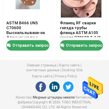
Медно-никелевая трубка
ASTM B466 UNS
Фланец RF сварки
C70600
гнезда трубы
Медная Адвокатура никеля
Выскальзывани-на
фланца ASTM A105
фланцах меди и
никеля C70600 2-1/2»
никеля соединителя
медный сваривая
Медная плита никеля
Отправить запрос
Отправить запрос
фланца
Тройник медного никеля равный
Главная страница
Карта сайта
контактные данные
Desktop Site
Уменьшение штуцера тройника
Карта сайта
Privacy Policy
Перекрестный штуцер трубы
Качество
Медные штуцеры никеля
Китайская
фабрика.Copyright © 2026 TOBO INDUSTRIAL
Штуцер редуктора
(SHANGHAI) CO., LTD. All Rights Reserved.