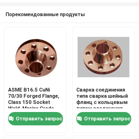
Порекомендованные продукты
ASME B16.5 CuNi
Сварка соединения
70/30 Forged Flange,
типа сварка шейный
Дом
Class 150 Socket
фланц с кольцевым
Weld, Marine Grade
типом соединения
SWRF
лица
Товары
Отправить запрос
Отправить запрос
О нас