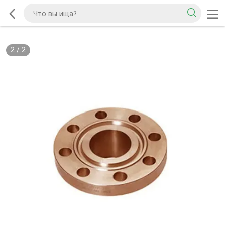
2
/
2