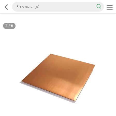
2
/
6