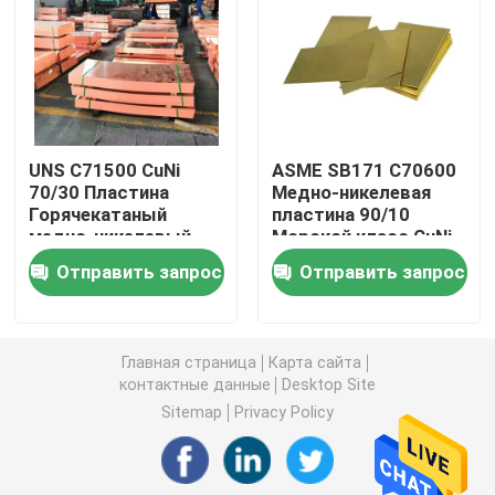
Медно-никелевая трубка
Медная Адвокатура никеля
UNS C71500 CuNi
ASME SB171 C70600
70/30 Пластина
Медно-никелевая
Медная плита никеля
Горячекатаный
пластина 90/10
медно-никелевый
Морской класс CuNi
лист ASTM B171
Лист Трубопровод
Тройник медного никеля равный
Отправить запрос
Отправить запрос
Оценка нефти и газа
для морской воды
Уменьшение штуцера тройника
Главная страница
Карта сайта
контактные данные
Desktop Site
Перекрестный штуцер трубы
Sitemap
Privacy Policy
Штуцер редуктора