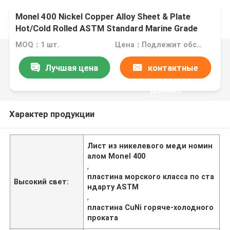
Monel 400 Nickel Copper Alloy Sheet & Plate
Hot/Cold Rolled ASTM Standard Marine Grade
CuNi Plate (Лист и пластина из никелевого
MOQ：1 шт.
Цена：Подлежит обсуждению
меди) горячо/холодно проката
Лучшая цена
контактные
данные
Характер продукции
Лист из никелевого меди номин
алом Monel 400
,
пластина морского класса по ста
Высокий свет:
ндарту ASTM
,
пластина CuNi горяче-холодного
проката