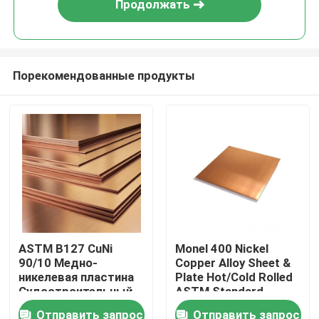
Продолжать
Порекомендованные продукты
Дом
ASTM B127 CuNi
Monel 400 Nickel
90/10 Медно-
Copper Alloy Sheet &
Товары
никелевая пластина
Plate Hot/Cold Rolled
Судостроительный
ASTM Standard
лист из морского
Marine Grade CuNi
Отправить запрос
Отправить запрос
О нас